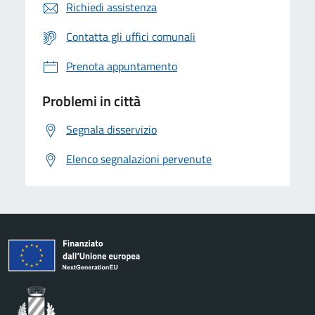
Richiedi assistenza
Contatta gli uffici comunali
Prenota appuntamento
Problemi in città
Segnala disservizio
Elenco segnalazioni pervenute