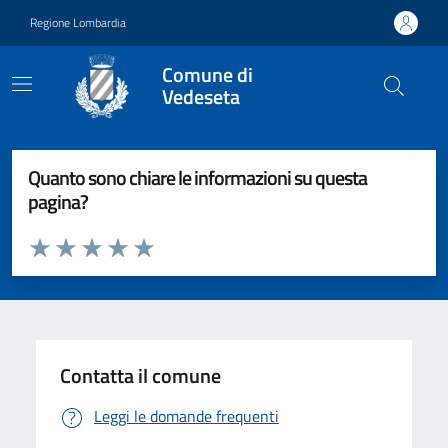
Vai ai contenuti
Vai al footer
Regione Lombardia
Comune di
Vedeseta
Quanto sono chiare le informazioni su questa
pagina?
Valuta da 1 a 5 stelle la pagina
Valuta 1 stelle su 5
Valuta 2 stelle su 5
Valuta 3 stelle su 5
Valuta 4 stelle su 5
Valuta 5 stelle su 5
Contatta il comune
Leggi le domande frequenti